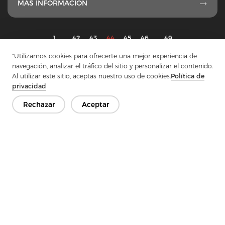
MÁS INFORMACIÓN

1
...
42
43
44
45
46
...
49
"Utilizamos cookies para ofrecerte una mejor experiencia de
navegación, analizar el tráfico del sitio y personalizar el contenido.
Al utilizar este sitio, aceptas nuestro uso de cookies.
Política de
privacidad
Ponte en contacto
Rechazar
Aceptar
¿Tienes preguntas? ¡Tenemos respuestas!
Hablemos
Empresa
Producto
Solución
Ventaja
Medios de comunicación
PREGUNTAS FRECUENTES
Contáctenos