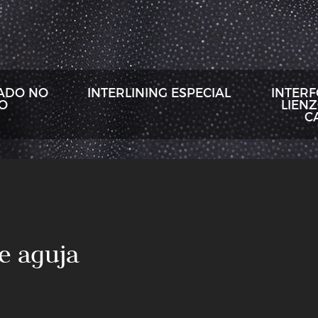
ADO NO
INTERLINING ESPECIAL
INTER
DO
LIENZ
C
Fieltro
de
punzón
de
aguja
Cabezas
e aguja
o
de
manga
no
o
tejidas