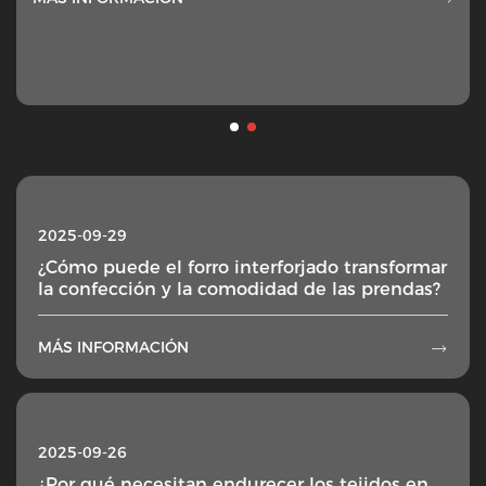
2025-09-29
¿Cómo puede el forro interforjado transformar
la confección y la comodidad de las prendas?
MÁS INFORMACIÓN

2025-09-26
¿Por qué necesitan endurecer los tejidos en