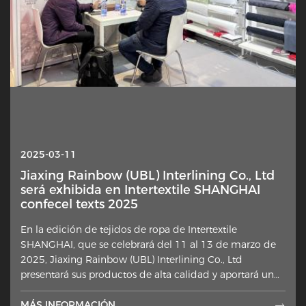
2025-10-13
2025-03-11
Interlineado — ¿Por qué esta capa oculta
Jiaxing Rainbow (UBL) Interlining Co., Ltd
está de repente en el centro de atención?
será exhibida en Intertextile SHANGHAI
confecel texts 2025
Un elemento sutil en la confección de prendas está
En la edición de tejidos de ropa de Intertextile
ganando una renovada atención por parte de
SHANGHAI, que se celebrará del 11 al 13 de marzo de
diseñadores, costureros domésticos y comentaristas del
2025, Jiaxing Rainbow (UBL) Interlining Co., Ltd
sector. La capa extra de tela colocada contra el lado
presentará sus productos de alta calidad y aportará un
equivocado de los materiales exteriores, ja.
efecto visual y técnico
MÁS INFORMACIÓN

MÁS INFORMACIÓN
