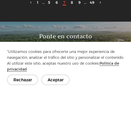
1
...
5
6
7
8
9
...
49
Ponte en contacto
¿Tienes preguntas? ¡Tenemos respuestas!
"Utilizamos cookies para ofrecerte una mejor experiencia de
Hablemos
navegación, analizar el tráfico del sitio y personalizar el contenido.
Al utilizar este sitio, aceptas nuestro uso de cookies.
Política de
privacidad
Rechazar
Aceptar
Empresa
Producto
Solución
Ventaja
Medios de comunicación
PREGUNTAS FRECUENTES
Contáctenos
Copyright © 2026 Jiaxing Rainbow Interlining Co., Ltd.