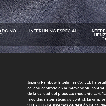
ADO NO
INTERLINING ESPECIAL
INTER
DO
LIENZ
C
Jiaxing Rainbow Interlining Co., Ltd. ha est
calidad centrado en la "prevención—control—
de la calidad del producto mediante certifi
medidas sistemáticas de control. La empresa
9001/2008 de sistemas de gestión de calida